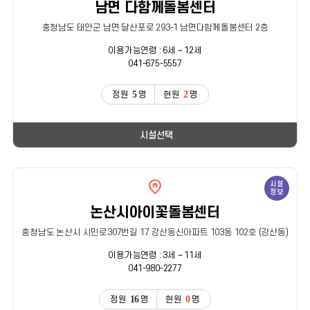
남면 다함께돌봄센터
충청남도 태안군 남면 달산포로 293-1 남면다함께돌봄센터 2층
이용가능연령 : 6세 ~ 12세
041-675-5557
5
2
정원
명
현원
명
시설선택
시설
정보
논산시아이꽃돌봄센터
충청남도 논산시 시민로307번길 17 강산동신아파트 103동 102호 (강산동)
이용가능연령 : 3세 ~ 11세
041-980-2277
16
0
정원
명
현원
명