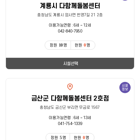
계룡시 다함께돌봄센터
충청남도 계룡시 엄사면 번영7길 21 2층
이용가능연령 : 6세 ~ 12세
042-840-7950
10
0
정원
명
현원
명
시설선택
시설
정보
금산군 다함께돌봄센터 2호점
충청남도 금산군 부리면 무금로 1567
이용가능연령 : 6세 ~ 13세
041-754-1339
5
0
정원
명
현원
명