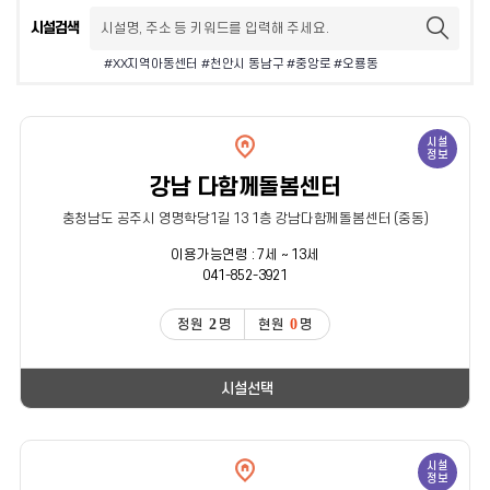
시설검색
#XX지역아동센터 #천안시 동남구 #중앙로 #오룡동
시설
정보
강남 다함께돌봄센터
충청남도 공주시 영명학당1길 13 1층 강남다함께돌봄센터 (중동)
이용가능연령 : 7세 ~ 13세
041-852-3921
2
0
정원
명
현원
명
시설선택
시설
정보