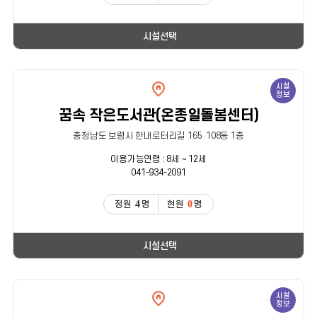
시설선택
시설
정보
꿈속 작은도서관(온종일돌봄센터)
충청남도 보령시 한내로터리길 165 108동 1층
이용가능연령 : 8세 ~ 12세
041-934-2091
4
0
정원
명
현원
명
시설선택
시설
정보