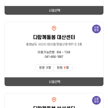
시설선택
시설
정보
다함께돌봄 대산센터
충청남도 서산시 대산읍 망일산로 831-3, 2층
이용가능연령 : 8세 ~ 13세
041-666-1867
3
0
정원
명
현원
명
시설선택
시설
정보