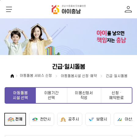
메인메뉴 바로가기
본문내용 바로가기
긴급·일시돌봄
아동돌봄 서비스 신청
아동돌봄시설 신청·예약
긴급·일시돌봄
아동돌봄
이용기간
이용신청서
신청 ·
시설 선택
선택
작성
예약완료
전체
천안시
공주시
보령시
아산시