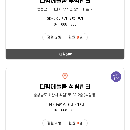
다함께돌봄 부석센터
충청남도 서산시 부석면 숭덕사1길 9
이용가능연령 : 전체연령
041-668-1500
2
0
정원
명
현원
명
시설선택
시설
정보
다함께돌봄 석림센터
충청남도 서산시 석림1로 85 2층 (석림동)
이용가능연령 : 6세 ~ 12세
041-668-1236
4
0
정원
명
현원
명