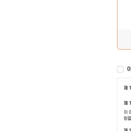
이
제 
제 
이 
항을
제 