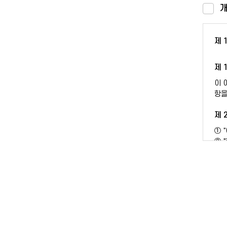
① 
3.
개
니다
수집
② 
개인
다만
제 
제 
① 
4.
제 
할 
제 
이 
항을
아이
보호
제 
제 
① 
② 
① 
③ 
② 
④ 
- 
- 
제 
제 
① 
② 
① 
③ 
② 