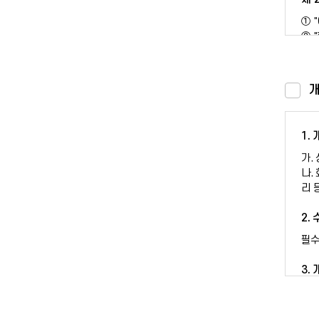
① 
② 
③ 
④ 
개
제 
① 
② 
1.
③ 
가.
은 
나.
리 
제 
① 
2.
② 
필수
제 
3.
수집
제 